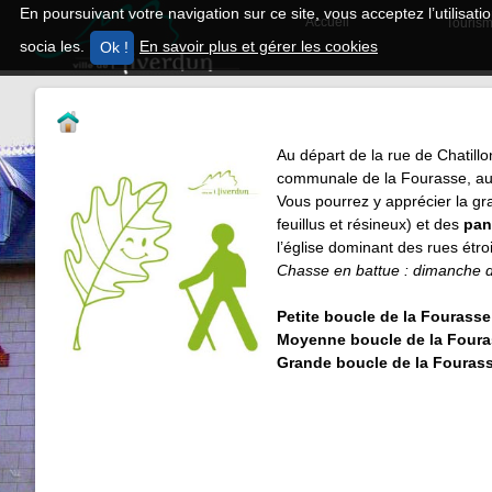
En poursuivant votre navigation sur ce site, vous acceptez l’utilisa
Accueil
Tourism
socia les.
En savoir plus et gérer les cookies
Au départ de la rue de Chatillon
communale de la Fourasse, au s
Vous pourrez y apprécier la gra
feuillus et résineux) et des
pano
l’église dominant des rues étroi
Chasse en battue : dimanche d
Petite boucle de la Fourasse
Moyenne boucle de la Four
Grande boucle de la Fouras