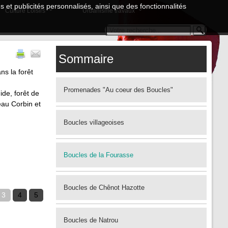
 et publicités personnalisés, ainsi que des fonctionnalités
Culture Loisirs
Urbanisme travaux
Sommaire
ns la forêt
Promenades "Au coeur des Boucles"
ide, forêt de
eau Corbin et
Boucles villageoises
Boucles de la Fourasse
Boucles de Chênot Hazotte
3
4
5
Boucles de Natrou