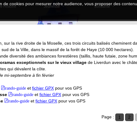
tion de cookies pour mesurer notre audience, vous proposer des contenus
e Histoire
Jeunesse
Solidarité
, sur la rive droite de la Moselle, ces trois circuits balisés cheminent da
ud de la Ville, dans le massif de la forêt de Haye (10 000 hectares).
nde diversité des ambiances forestières (taillis, haute futaie, zone hum
ramas exceptionnels sur le vieux village
de Liverdun avec le chât
tes qui dévalent la côte.
e mi-septembre à fin février
rando-guide
et
fichier GPX
pour vos GPS
asse
rando-guide
et
fichier GPX
pour vos GPS
se
rando-guide
et
fichier GPX
pour vos GPS
Page :
1
2