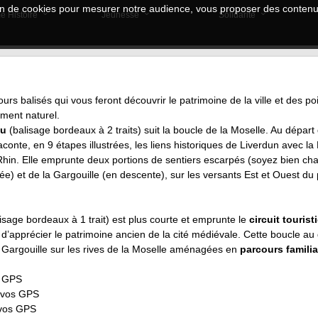
tion de cookies pour mesurer notre audience, vous proposer des contenus
e Histoire
Jeunesse
Solidarité
ours balisés qui vous feront découvrir le patrimoine de la ville et des po
ment naturel.
au
(balisage bordeaux à 2 traits) suit la boucle de la Moselle. Au départ 
aconte, en 9 étapes illustrées, les liens historiques de Liverdun avec la
Rhin. Elle emprunte deux portions de sentiers escarpés (soyez bien cha
e) et de la Gargouille (en descente), sur les versants Est et Ouest du
isage bordeaux à 1 trait) est plus courte et emprunte le
circuit tourist
d’apprécier le patrimoine ancien de la cité médiévale. Cette boucle au
 Gargouille sur les rives de la Moselle aménagées en
parcours famili
s GPS
 vos GPS
vos GPS