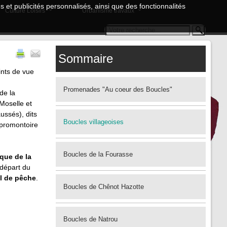
 et publicités personnalisés, ainsi que des fonctionnalités
Culture Loisirs
Urbanisme travaux
Sommaire
ints de vue
Promenades "Au coeur des Boucles"
de la
 Moselle et
ussés), dits
Boucles villageoises
 promontoire
Boucles de la Fourasse
ique de la
 départ du
al de pêche
.
Boucles de Chênot Hazotte
Boucles de Natrou