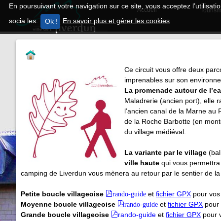
En poursuivant votre navigation sur ce site, vous acceptez l’utilisa
Accueil
Tourism
socia les.
En savoir plus et gérer les cookies
Ce circuit vous offre deux parc
imprenables sur son environne
La promenade autour de l’e
Maladrerie (ancien port), elle r
l’ancien canal de la Marne au 
de la Roche Barbotte (en monté
du village médiéval.
La variante par le village
(bal
ville haute
qui vous permettra 
camping de Liverdun vous mènera au retour par le sentier de la
Petite boucle villageoise
rando-guide
et
fichier GPX
pour vo
Moyenne boucle
villageoise
rando-guide
et
fichier GPX
pour
Grande boucle
villageoise
rando-guide
et
fichier GPX
pour 