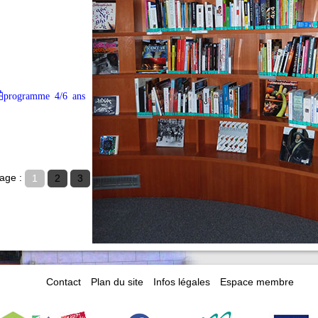
programme 4/6 ans
age :
1
2
3
Contact
Plan du site
Infos légales
Espace membre