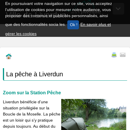
En poursuivant votre navigation sur ce site, vous acceptez
l’utilisation de cookies pour mesurer notre audience, vous
Ville de Liverdun
proposer des contenus et publicités personnalisés, ainsi
que des fonctionnalités socia les.
En savoir plus et
gérer les cookies
La pêche à Liverdun
Zoom sur la Station Pêche
Liverdun bénéficie d’une
situation privilégiée sur la
Boucle de la Moselle. La pêche
est un loisir qui s’y pratique
depuis toujours. Au début du