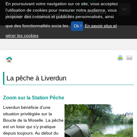
En poursuivant votre navigation sur ce site, vous acceptez
l’utilisation de cookies pour mesurer notre audience, vous
Ville de Liverdun
proposer des contenus et publicités personnalisés, ainsi
que des fonctionnalités socia les.
En savoir plus et
gérer les cookies
La pêche à Liverdun
Zoom sur la Station Pêche
Liverdun bénéficie d’une
situation privilégiée sur la
Boucle de la Moselle. La pêche
est un loisir qui s’y pratique
depuis toujours. Au début du