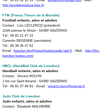
Tél : 06 22 82 12 91 - Email :
genath54@gmail.com
- Web : ​
http://ecolelongzhua.free.fr/
FTM (Francs Tireurs de la Moselle)
Football enfants, ados et adultes
Contact : Loïc LECLERCQ (président)
116A avenue le Gloan - 54380 SAIZERAIS
Tél : 06 82 21 47 22
Corentin DEGENNE (secrétaire)
Tél : 06 38 35 47 62
Email :
liverdun.ftm@meurtheetmoselle.lgef.fr
- Web :
http://ftm-
liverdun.footeo.com/
HBCL (HandBall Club de Liverdun)
Handball enfants, ados et adultes
Contact : Vincent ROUYR
1 bis rue Saint Amand - 54380 SAIZERAIS
Tél : 06 81 37 46 81 - Email :
vincent.rouyr@orange.fr
Judo Club de Liverdun
Judo enfants, ados et adultes
Contact : Elisabeth MALHERBE