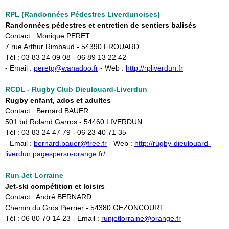
RPL (Randonnées Pédestres Liverdunoises)
Randonnées pédestres et entretien de sentiers balisés
Contact : Monique PERET
7 rue Arthur Rimbaud - 54390 FROUARD
Tél : 03 83 24 09 08 - 06 89 13 22 42
- Email :
peretg@wanadoo.fr
- Web :
http://rpliverdun.fr
RCDL - Rugby Club Dieulouard-Liverdun
Rugby enfant, ados et adultes
Contact : Bernard BAUER
501 bd Roland Garros - 54460 LIVERDUN
Tél : 03 83 24 47 79 - 06 23 40 71 35
- Email :
bernard.bauer@free.fr
- Web :
http://rugby-dieulouard-
liverdun.pagesperso-orange.fr/
Run Jet Lorraine
Jet-ski compétition et loisirs
Contact : André BERNARD
Chemin du Gros Pierrier - 54380 GEZONCOURT
Tél : 06 80 70 14 23 - Email :
runjetlorraine@orange.fr