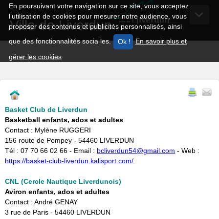
En poursuivant votre navigation sur ce site, vous acceptez
l’utilisation de cookies pour mesurer notre audience, vous
Ville de Liverdun
proposer des contenus et publicités personnalisés, ainsi
que des fonctionnalités socia les.
En savoir plus et
gérer les cookies
Basket Club de Liverdun
Basketball enfants, ados et adultes
Contact : Mylène RUGGERI
156 route de Pompey - 54460 LIVERDUN
Tél : 07 70 66 02 66 - Email :
bcliverdun54@gmail.com
- Web :
https://basket-club-liverdun.kalisport.com/
CNL (Cercle Nautique Liverdunois)
Aviron enfants, ados et adultes
Contact : André GENAY
3 rue de Paris - 54460 LIVERDUN