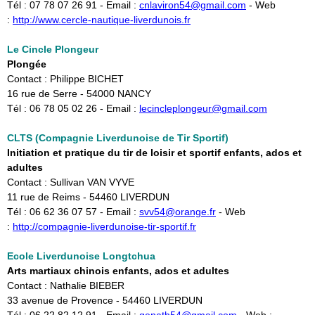
Tél : 07 78 07 26 91 - Email : ​
cnlaviron54@gmail.com
- Web
:
http://www.cercle-nautique-liverdunois.fr
Le Cincle Plongeur
Plongée
Contact : Philippe BICHET
16 rue de Serre - 54000 NANCY
Tél : 06 78 05 02 26 - Email : ​
lecincleplongeur@gmail.com
CLTS (Compagnie Liverdunoise de Tir Sportif)
Initiation et pratique du tir de loisir et sportif enfants, ados et
adultes
Contact : Sullivan VAN VYVE
11 rue de Reims - 54460 LIVERDUN
Tél : 06 62 36 07 57 - Email : ​
svv54@orange.fr
- Web
:
http://compagnie-liverdunoise-tir-sportif.fr
Ecole Liverdunoise Longtchua
Arts martiaux chinois enfants, ados et adultes
Contact : Nathalie BIEBER
33 avenue de Provence - 54460 LIVERDUN