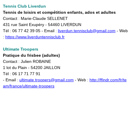
Tennis Club
Li
verdu
n
Tennis de loisirs et compétition enfants, ados et adultes
Contact : Marie-Claude SELLENET
431 rue Saint Exupéry - 54460 LIVERDUN
Tél : 06 77 42 39 05 - Email :
liverdun.tennisclub@gmail.com
- Web
:
https://www.liverduntennisclub.fr
Ultimate Troopers
Pratique du frisbee (adultes)
Contact : Julien ROBAINE
1 lot du Plain - 54200 JAILLON
Tél : 06 17 71 77 91
- Email :
ultimate.troopers@gmail.com
- Web :
http://ffindr.com/fr/te
am/france/ultimate-troopers