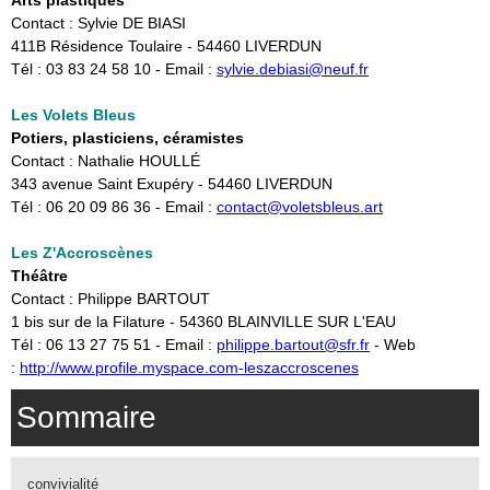
Arts plastiques
Contact : Sylvie DE BIASI
411B Résidence Toulaire - 54460 LIVERDUN
Tél : 03 83 24 58 10 - Email :
sylvie.debiasi@neuf.fr
Les Volets Bleus
Potiers, plasticiens, céramistes
Contact : Nathalie HOULLÉ
343 avenue Saint Exupéry - 54460 LIVERDUN
Tél : 06 20 09 86 36 - Email :
contact@voletsbleus.art
Les Z'Accroscènes
Théâtre
Contact : Philippe BARTOUT
1 bis sur de la Filature - 54360 BLAINVILLE SUR L'EAU
​Tél : 06 13 27 75 51 - Email :
philippe.bartout@sfr.fr
- Web
:
http://www.profile.myspace.com-leszaccroscenes
Sommaire
convivialité