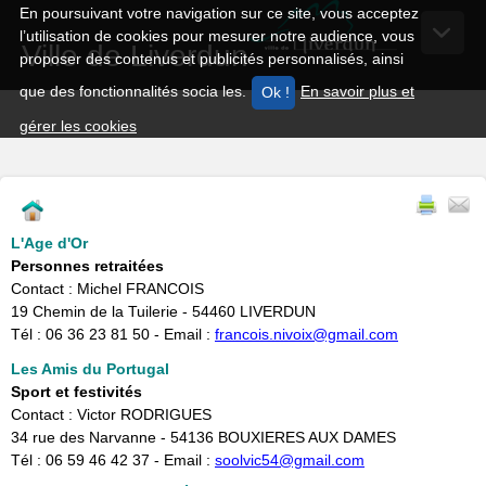
En poursuivant votre navigation sur ce site, vous acceptez
l’utilisation de cookies pour mesurer notre audience, vous
Ville de Liverdun
proposer des contenus et publicités personnalisés, ainsi
que des fonctionnalités socia les.
En savoir plus et
gérer les cookies
L'Age d'Or
Personnes retraitées
Contact : Michel FRANCOIS
​19 Chemin de la Tuilerie - 54460 LIVERDUN
Tél : 06 36 23 81 50 - Email :
francois.nivoix@gmail.com
Les Amis du Portugal
Sport et festivités
Contact : Victor RODRIGUES
34 rue des Narvanne - 54136 BOUXIERES AUX DAMES
Tél : 06 59 46 42 37 - Email :
soolvic54@gmail.com