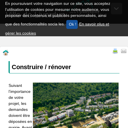
En poursuivant votre navigation sur ce site, vous acceptez
l’utilisation de cookies pour mesurer notre audience, vous
Ville de Liverdun
proposer des contenus et publicités personnalisés, ainsi
que des fonctionnalités socia les.
En savoir plus et
gérer les cookies
Construire / rénover
Suivant
l’importance
de votre
projet, les
demandes
doivent être
déposées en
mairie. Avant