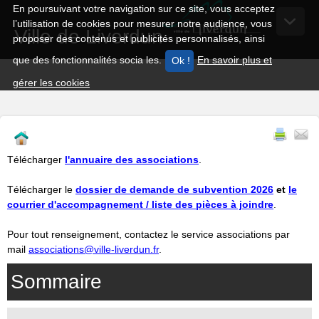
En poursuivant votre navigation sur ce site, vous acceptez
l’utilisation de cookies pour mesurer notre audience, vous
Ville de Liverdun
proposer des contenus et publicités personnalisés, ainsi
que des fonctionnalités socia les.
En savoir plus et
gérer les cookies
Télécharger
l'annuaire des associations
.
Télécharger le
dossier de demande de subvention 2026
et
le
courrier d'accompagnement / liste des pièces à joindre
.
Pour tout renseignement, contactez le service associations par
mail
associations@ville-liverdun.fr
.
Sommaire