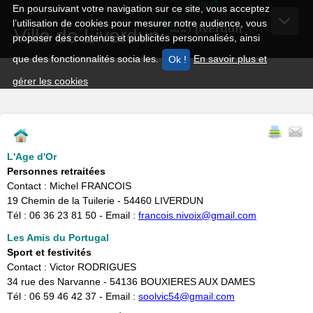
En poursuivant votre navigation sur ce site, vous acceptez
l’utilisation de cookies pour mesurer notre audience, vous
Ville de Liverdun
proposer des contenus et publicités personnalisés, ainsi
que des fonctionnalités socia les.
En savoir plus et
gérer les cookies
L'Age d'Or
Personnes retraitées
Contact : Michel FRANCOIS
​19 Chemin de la Tuilerie - 54460 LIVERDUN
Tél : 06 36 23 81 50 - Email :
francois.nivoix@gmail.com
Les Amis du Portugal
Sport et festivités
Contact : Victor RODRIGUES
34 rue des Narvanne - 54136 BOUXIERES AUX DAMES
Tél : 06 59 46 42 37 - Email :
soolvic54@gmail.com