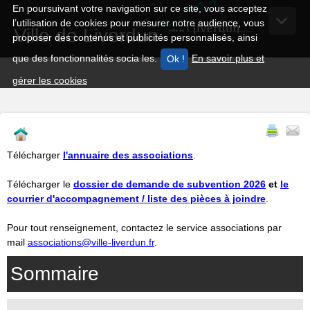
En poursuivant votre navigation sur ce site, vous acceptez
l’utilisation de cookies pour mesurer notre audience, vous
Ville de Liverdun
proposer des contenus et publicités personnalisés, ainsi
que des fonctionnalités socia les.
En savoir plus et
gérer les cookies
Télécharger
l'annuaire des associations
.
Télécharger le
dossier de demande de subvention 2026
et
le
courrier d'accompagnement / liste des pièces à joindre
.
Pour tout renseignement, contactez le service associations par
mail
associations@ville-liverdun.fr
.
Sommaire