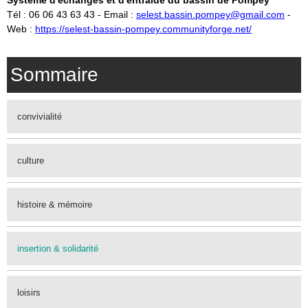
Système d'échanges et d'entraide du bassin de Pompey
Tél : 06 06 43 63 43 - Email :
selest.bassin.pompey@gmail.com
-
Web :
https://selest-bassin-pompey.communityforge.net/
Sommaire
convivialité
culture
histoire & mémoire
insertion & solidarité
loisirs