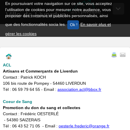
En poursuivant votre navigation sur ce site, vous acceptez
l’utilisation de cookies pour mesurer notre audience, vous
Ville de Liverdun
proposer des contenus et publicités personnalisés, ainsi
que des fonctionnalités socia les.
En savoir plus et
gérer les cookies
ACL
Artisans et Commerçants de Liverdun
Contact : Patrick KOCH
106 bis route de Pompey - 54460 LIVERDUN
Tél : 06 59 79 64 55 - Email :
association.acl@bbox.fr
Coeur de Sang
Promotion du don du sang et collectes
Contact : Frédéric OESTERLÉ
- 54380 SAIZERAIS
Tél : 06 43 52 71 05 - Email :
oesterle.frederic@orange.fr