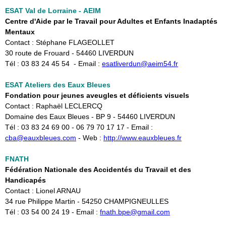
ESAT Val de Lorraine - AEIM
Centre d'Aide par le Travail pour Adultes et Enfants Inadaptés
Mentaux
Contact : Stéphane FLAGEOLLET
30 route de Frouard - 54460 LIVERDUN
Tél : 03 83 24 45 54 - Email :
esatliverdun@aeim54.fr
ESAT Ateliers des Eaux Bleues
Fondation pour jeunes aveugles et déficients visuels
Contact : Raphaël LECLERCQ
Domaine des Eaux Bleues - BP 9 - 54460 LIVERDUN
Tél : 03 83 24 69 00 - 06 79 70 17 17 - Email :
cba
@eauxbleues.com
- ​Web :
http://www.eauxbleues.fr
FNATH
Fédération Nationale des Accidentés du Travail et des
Handicapés
Contact : Lionel ARNAU
34 rue Philippe Martin - 54250 CHAMPIGNEULLES
Tél : 03 54 00 24 19 - Email : ​
fnath.bpe@gmail.com