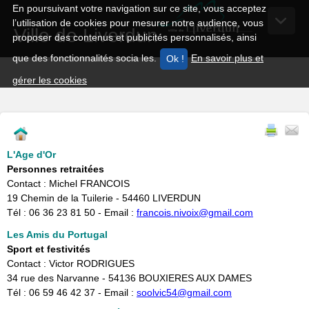
En poursuivant votre navigation sur ce site, vous acceptez
l’utilisation de cookies pour mesurer notre audience, vous
Ville de Liverdun
proposer des contenus et publicités personnalisés, ainsi
que des fonctionnalités socia les.
En savoir plus et
gérer les cookies
L'Age d'Or
Personnes retraitées
Contact : Michel FRANCOIS
​19 Chemin de la Tuilerie - 54460 LIVERDUN
Tél : 06 36 23 81 50 - Email :
francois.nivoix@gmail.com
Les Amis du Portugal
Sport et festivités
Contact : Victor RODRIGUES
34 rue des Narvanne - 54136 BOUXIERES AUX DAMES
Tél : 06 59 46 42 37 - Email :
soolvic54@gmail.com