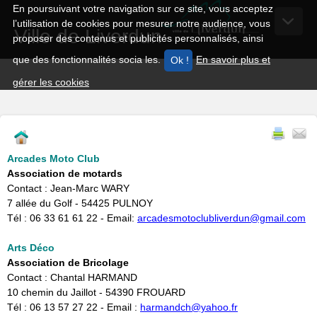
En poursuivant votre navigation sur ce site, vous acceptez
l’utilisation de cookies pour mesurer notre audience, vous
Ville de Liverdun
proposer des contenus et publicités personnalisés, ainsi
que des fonctionnalités socia les.
En savoir plus et
gérer les cookies
Arcades Moto Club
Association de motards
Contact : Jean-Marc WARY
7 allée du Golf - 54425 PULNOY
Tél : 06 33 61 61 22 - Email:
arcadesmotoclubliverdun@gmail.com​
Arts Déco
Association de Bricolage
Contact : Chantal HARMAND
10 chemin du Jaillot - 54390 FROUARD
Tél : 06 13 57 27 22 - Email :
harmandch@yahoo.fr