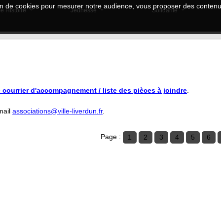
tion de cookies pour mesurer notre audience, vous proposer des contenus
e Histoire
Jeunesse
Solidarité
e courrier d'accompagnement / liste des pièces à joindre
.
mail
associations@ville-liverdun.fr
.
Page :
1
2
3
4
5
6