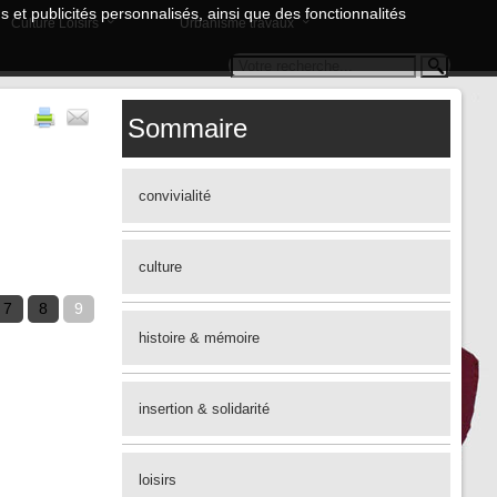
 et publicités personnalisés, ainsi que des fonctionnalités
Culture Loisirs
Urbanisme travaux
Sommaire
convivialité
culture
7
8
9
histoire & mémoire
insertion & solidarité
loisirs