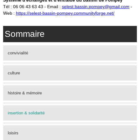
Système d'échanges et d'entraide du bassin de Pompey
Tél : 06 06 43 63 43 - Email :
selest.bassin.pompey@gmail.com
-
Web :
https://selest-bassin-pompey.communityforge.net/
Sommaire
convivialité
culture
histoire & mémoire
insertion & solidarité
loisirs