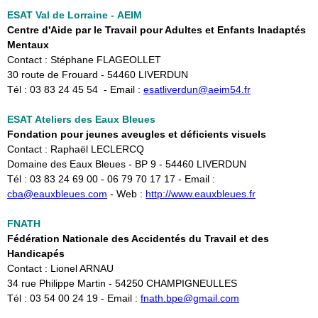
ESAT Val de Lorraine - AEIM
Centre d'Aide par le Travail pour Adultes et Enfants Inadaptés
Mentaux
Contact : Stéphane FLAGEOLLET
30 route de Frouard - 54460 LIVERDUN
Tél : 03 83 24 45 54 - Email :
esatliverdun@aeim54.fr
ESAT Ateliers des Eaux Bleues
Fondation pour jeunes aveugles et déficients visuels
Contact : Raphaël LECLERCQ
Domaine des Eaux Bleues - BP 9 - 54460 LIVERDUN
Tél : 03 83 24 69 00 - 06 79 70 17 17 - Email :
cba
@eauxbleues.com
- ​Web :
http://www.eauxbleues.fr
FNATH
Fédération Nationale des Accidentés du Travail et des
Handicapés
Contact : Lionel ARNAU
34 rue Philippe Martin - 54250 CHAMPIGNEULLES
Tél : 03 54 00 24 19 - Email : ​
fnath.bpe@gmail.com