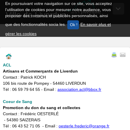
En poursuivant votre navigation sur ce site, vous acceptez
l’utilisation de cookies pour mesurer notre audience, vous
Ville de Liverdun
proposer des contenus et publicités personnalisés, ainsi
que des fonctionnalités socia les.
En savoir plus et
gérer les cookies
ACL
Artisans et Commerçants de Liverdun
Contact : Patrick KOCH
106 bis route de Pompey - 54460 LIVERDUN
Tél : 06 59 79 64 55 - Email :
association.acl@bbox.fr
Coeur de Sang
Promotion du don du sang et collectes
Contact : Frédéric OESTERLÉ
- 54380 SAIZERAIS
Tél : 06 43 52 71 05 - Email :
oesterle.frederic@orange.fr