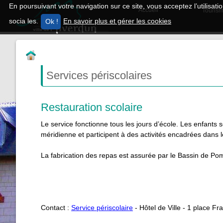
En poursuivant votre navigation sur ce site, vous acceptez l’utilisa
Accueil
Tourism
socia les.
En savoir plus et gérer les cookies
Services périscolaires
Restauration
scolaire
Le service fonctionne tous les jours d’école. Les enfants 
méridienne et participent à des activités encadrées dans le
La fabrication des repas est assurée par le Bassin de Po
Contact :
Service périscolaire
- Hôtel de Ville - 1 place Fr