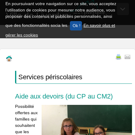
En poursuivant votre navigation sur ce site, vous acceptez
l’utilisation de cookies pour mesurer notre audience, vous
Ville de Liverdun
proposer des contenus et publicités personnalisés, ainsi
que des fonctionnalités socia les.
En savoir plus et
gérer les cookies
Services périscolaires
Aide aux devoirs (du CP au CM2)
Possibilité
offertes aux
familles qui
souhaitent
que les