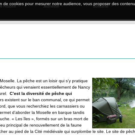
tion de cookies pour mesurer notre audience, vous proposer des contenus
e Histoire
Jeunesse
Solidarité
 Moselle. La pêche est un loisir qui s’y pratique
 pêcheurs qui venaient essentiellement de Nancy
urel.
C’est la diversité de pêche qui
eurs existent sur le ban communal, ce qui permet
bord, que vous recherchiez les carnassiers ou
 permet d’aborder la Moselle en barque tandis
auche. « Les îles », formés sur un bras mort de
 lieu principal de renouvellement de la faune
er au pied de la Cité médiévale qui surplombe le site. Le site de pêch