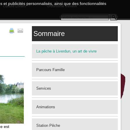
 et publicités personnalisés, ainsi que des fonctionnalités
Culture Loisirs
Urbanisme travaux
Sommaire
La pêche à Liverdun, un art de vivre
Parcours Famille
Services
Animations
Station Pêche
e est