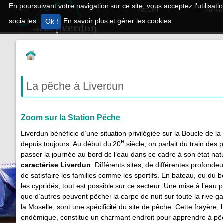
En poursuivant votre navigation sur ce site, vous acceptez l’utilisa
Accueil
Tourism
socia les.
En savoir plus et gérer les cookies
La pêche à Liverdun
Zoom sur la Station Pêche
Liverdun bénéficie d’une situation privilégiée sur la Boucle de la
e
depuis toujours. Au début du 20
siècle, on parlait du train des
passer la journée au bord de l’eau dans ce cadre à son état nat
caractérise Liverdun
. Différents sites, de différentes profond
de satisfaire les familles comme les sportifs. En bateau, ou du 
les cypridés, tout est possible sur ce secteur. Une mise à l’eau
que d’autres peuvent pêcher la carpe de nuit sur toute la rive g
la Moselle, sont une spécificité du site de pêche. Cette frayère,
endémique, constitue un charmant endroit pour apprendre à pêch