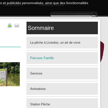
 et publicités personnalisés, ainsi que des fonctionnalités
Culture Loisirs
Urbanisme travaux
Sommaire
La pêche à Liverdun, un art de vivre
Parcours Famille
Services
Animations
Station Pêche