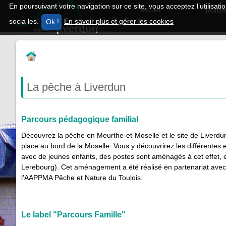
En poursuivant votre navigation sur ce site, vous acceptez l’utilisa
Accueil
Tourism
socia les.
En savoir plus et gérer les cookies
La pêche à Liverdun
Parcours pédagogique familial
Découvrez la pêche en Meurthe-et-Moselle et le site de Liver
place au bord de la Moselle. Vous y découvrirez les différente
avec de jeunes enfants, des postes sont aménagés à cet effet, e
Lerebourg). Cet aménagement a été réalisé en partenariat avec
l'AAPPMA Pêche et Nature du Toulois.
Le label "Parcours Famille"