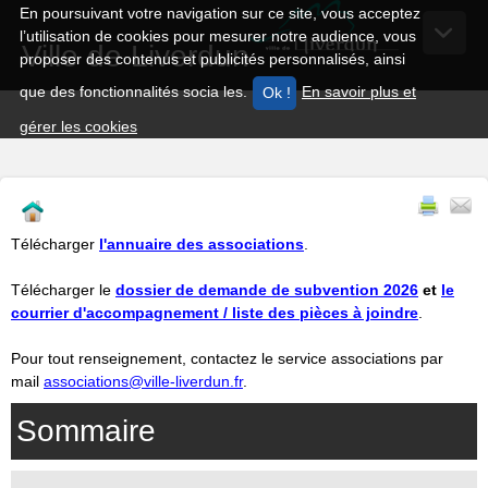
En poursuivant votre navigation sur ce site, vous acceptez
l’utilisation de cookies pour mesurer notre audience, vous
Ville de Liverdun
proposer des contenus et publicités personnalisés, ainsi
que des fonctionnalités socia les.
En savoir plus et
gérer les cookies
Télécharger
l'annuaire des associations
.
Télécharger le
dossier de demande de subvention 2026
et
le
courrier d'accompagnement / liste des pièces à joindre
.
Pour tout renseignement, contactez le service associations par
mail
associations@ville-liverdun.fr
.
Sommaire