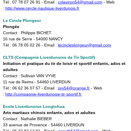
Tél : 07 78 07 26 91 - Email : ​
cnlaviron54@gmail.com
- Web
:
http://www.cercle-nautique-liverdunois.fr
Le Cincle Plongeur
Plongée
Contact : Philippe BICHET
16 rue de Serre - 54000 NANCY
Tél : 06 78 05 02 26 - Email : ​
lecincleplongeur@gmail.com
CLTS (Compagnie Liverdunoise de Tir Sportif)
Initiation et pratique du tir de loisir et sportif enfants, ados et
adultes
Contact : Sullivan VAN VYVE
11 rue de Reims - 54460 LIVERDUN
Tél : 06 62 36 07 57 - Email : ​
svv54@orange.fr
- Web
:
http://compagnie-liverdunoise-tir-sportif.fr
Ecole Liverdunoise Longtchua
Arts martiaux chinois enfants, ados et adultes
Contact : Nathalie BIEBER
33 avenue de Provence - 54460 LIVERDUN