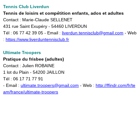
Tennis Club
Li
verdu
n
Tennis de loisirs et compétition enfants, ados et adultes
Contact : Marie-Claude SELLENET
431 rue Saint Exupéry - 54460 LIVERDUN
Tél : 06 77 42 39 05 - Email :
liverdun.tennisclub@gmail.com
- Web
:
https://www.liverduntennisclub.fr
Ultimate Troopers
Pratique du frisbee (adultes)
Contact : Julien ROBAINE
1 lot du Plain - 54200 JAILLON
Tél : 06 17 71 77 91
- Email :
ultimate.troopers@gmail.com
- Web :
http://ffindr.com/fr/te
am/france/ultimate-troopers