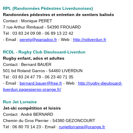
RPL (Randonnées Pédestres Liverdunoises)
Randonnées pédestres et entretien de sentiers balisés
Contact : Monique PERET
7 rue Arthur Rimbaud - 54390 FROUARD
Tél : 03 83 24 09 08 - 06 89 13 22 42
- Email :
peretg@wanadoo.fr
- Web :
http://rpliverdun.fr
RCDL - Rugby Club Dieulouard-Liverdun
Rugby enfant, ados et adultes
Contact : Bernard BAUER
501 bd Roland Garros - 54460 LIVERDUN
Tél : 03 83 24 47 79 - 06 23 40 71 35
- Email :
bernard.bauer@free.fr
- Web :
http://rugby-dieulouard-
liverdun.pagesperso-orange.fr/
Run Jet Lorraine
Jet-ski compétition et loisirs
Contact : André BERNARD
Chemin du Gros Pierrier - 54380 GEZONCOURT
Tél : 06 80 70 14 23 - Email :
runjetlorraine@orange.fr