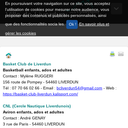
En poursuivant votre navigation sur ce site, vous acceptez
l’utilisation de cookies pour mesurer notre audience, vous
Ville de Liverdun
proposer des contenus et publicités personnalisés, ainsi
que des fonctionnalités socia les.
En savoir plus et
gérer les cookies
Basket Club de Liverdun
Basketball enfants, ados et adultes
Contact : Mylène RUGGERI
156 route de Pompey - 54460 LIVERDUN
Tél : 07 70 66 02 66 - Email :
bcliverdun54@gmail.com
- Web :
https://basket-club-liverdun.kalisport.com/
CNL (Cercle Nautique Liverdunois)
Aviron enfants, ados et adultes
Contact : André GENAY
3 rue de Paris - 54460 LIVERDUN