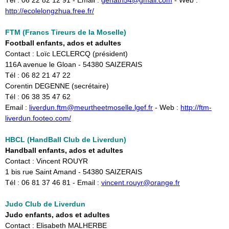
Tél : 06 22 82 12 91 - Email :
genath54@gmail.com
- Web : ​
http://ecolelongzhua.free.fr/
FTM (Francs Tireurs de la Moselle)
Football enfants, ados et adultes
Contact : Loïc LECLERCQ (président)
116A avenue le Gloan - 54380 SAIZERAIS
Tél : 06 82 21 47 22
Corentin DEGENNE (secrétaire)
Tél : 06 38 35 47 62
Email :
liverdun.ftm@meurtheetmoselle.lgef.fr
- Web :
http://ftm-
liverdun.footeo.com/
HBCL (HandBall Club de Liverdun)
Handball enfants, ados et adultes
Contact : Vincent ROUYR
1 bis rue Saint Amand - 54380 SAIZERAIS
Tél : 06 81 37 46 81 - Email :
vincent.rouyr@orange.fr
Judo Club de Liverdun
Judo enfants, ados et adultes
Contact : Elisabeth MALHERBE