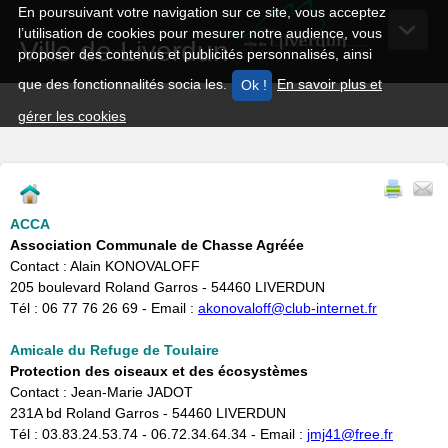
En poursuivant votre navigation sur ce site, vous acceptez
l’utilisation de cookies pour mesurer notre audience, vous
Ville de Liverdun
proposer des contenus et publicités personnalisés, ainsi
que des fonctionnalités socia les.
En savoir plus et
gérer les cookies
ACCA
Association Communale de Chasse Agréée
Contact : Alain KONOVALOFF
205 boulevard Roland Garros - 54460 LIVERDUN
Tél : 06 77 76 26 69 - Email :
akonovaloff@club-internet.fr
Amicale du Refuge de Toulaire
Protection des oiseaux et des écosystèmes
Contact : Jean-Marie JADOT
231A bd Roland Garros - 54460 LIVERDUN
Tél : 03.83.24.53.74 - 06.72.34.64.34 - Email : ​
jmj41@free.fr