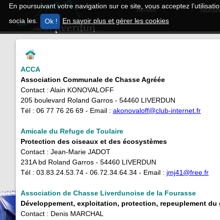
En poursuivant votre navigation sur ce site, vous acceptez l’utilisa
Accueil
Tourism
socia les.
En savoir plus et gérer les cookies
ACCA
Association Communale de Chasse Agréée
Contact : Alain KONOVALOFF
205 boulevard Roland Garros - 54460 LIVERDUN
Tél : 06 77 76 26 69 - Email :
akonovaloff@club-internet.fr
Amicale du Refuge de Toulaire
Protection des oiseaux et des écosystèmes
Contact : Jean-Marie JADOT
231A bd Roland Garros - 54460 LIVERDUN
Tél : 03.83.24.53.74 - 06.72.34.64.34 - Email : ​
jmj41@free.fr
Association de Chasse Liverdunoise de la Fourasse
Développement, exploitation, protection, repeuplement du 
Contact : Denis MARCHAL