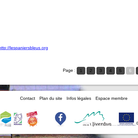
http://lespaniersbleus.org
Page :
1
2
3
4
5
6
Contact
Plan du site
Infos légales
Espace membre