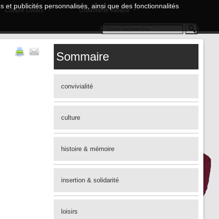
 et publicités personnalisés, ainsi que des fonctionnalités
Culture Loisirs
Urbanisme travaux
Sommaire
convivialité
culture
histoire & mémoire
insertion & solidarité
loisirs