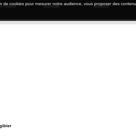
tion de cookies pour mesurer notre audience, vous proposer des contenus
e Histoire
Jeunesse
Solidarité
gibier