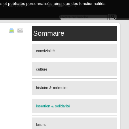
 et publicités personnalisés, ainsi que des fonctionnalités
Culture Loisirs
Urbanisme travaux
Sommaire
convivialité
culture
histoire & mémoire
insertion & solidarité
loisirs