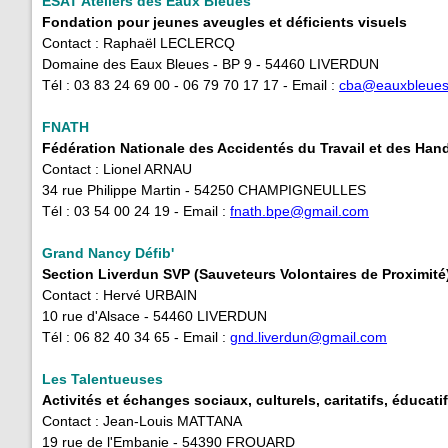
ESAT Ateliers des Eaux Bleues
Fondation pour jeunes aveugles et déficients visuels
Contact : Raphaël LECLERCQ
Domaine des Eaux Bleues - BP 9 - 54460 LIVERDUN
Tél : 03 83 24 69 00 - 06 79 70 17 17 - Email :
cba
@eauxbleue
FNATH
Fédération Nationale des Accidentés du Travail et des Han
Contact : Lionel ARNAU
34 rue Philippe Martin - 54250 CHAMPIGNEULLES
Tél : 03 54 00 24 19 - Email : ​
fnath.bpe@gmail.com
Grand Nancy Défib'
Section Liverdun SVP (Sauveteurs Volontaires de Proximité
Contact : Hervé URBAIN
10 rue d'Alsace - 54460 LIVERDUN
Tél : 06 82 40 34 65 - Email :
gnd.liverdun@gmail.com
Les Talentueuses
Activités et échanges sociaux, culturels, caritatifs, éducatif
Contact : Jean-Louis MATTANA
19 rue de l'Embanie - 54390 FROUARD