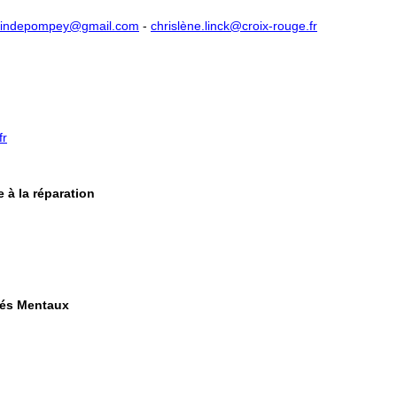
ssindepompey@gmail.com​
-
chrislène.linck@croix-rouge.fr
fr
e à la réparation
ptés Mentaux