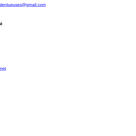
talentueuses@gmail.com
té
net