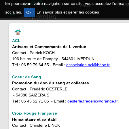
En poursuivant votre navigation sur ce site, vous acceptez l’utilisa
Accueil
Tourism
socia les.
En savoir plus et gérer les cookies
ACL
Artisans et Commerçants de Liverdun
Contact : Patrick KOCH
106 bis route de Pompey - 54460 LIVERDUN
Tél : 06 59 79 64 55 - Email :
association.acl@bbox.fr
Coeur de Sang
Promotion du don du sang et collectes
Contact : Frédéric OESTERLÉ
- 54380 SAIZERAIS
Tél : 06 43 52 71 05 - Email :
oesterle.frederic@orange.fr
Croix
Rouge Française
Humanitaire et caritatif
Contact : Chrislène LINCK