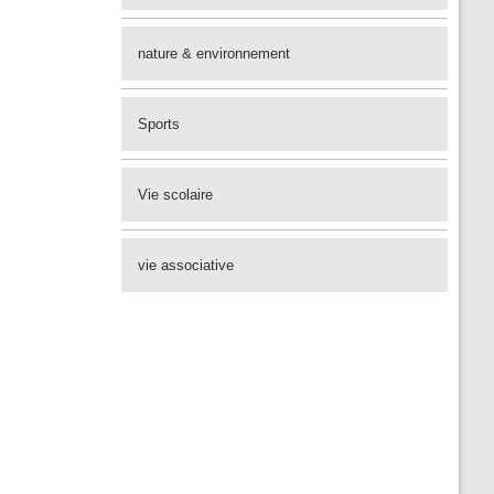
nature & environnement
Sports
Vie scolaire
vie associative