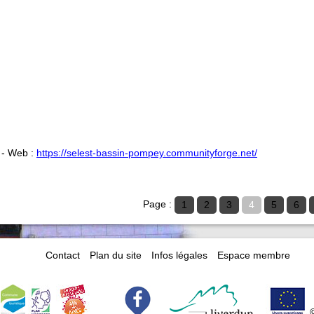
- Web :
https://selest-bassin-pompey.communityforge.net/
Page :
1
2
3
4
5
6
Contact
Plan du site
Infos légales
Espace membre