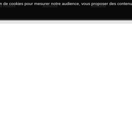
tion de cookies pour mesurer notre audience, vous proposer des contenus
e Histoire
Jeunesse
Solidarité