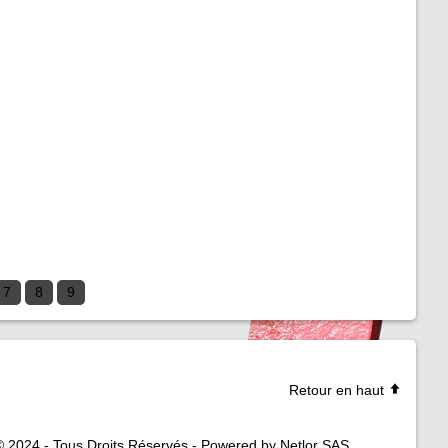
7
8
9
Retour en haut
© 2024 - Tous Droits Réservés - Powered by Netlor SAS