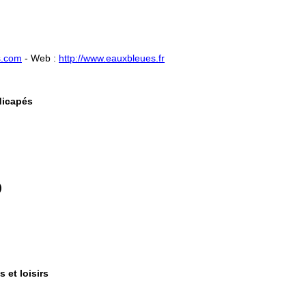
s.com
- ​Web :
http://www.eauxbleues.fr
dicapés
)
s et loisirs