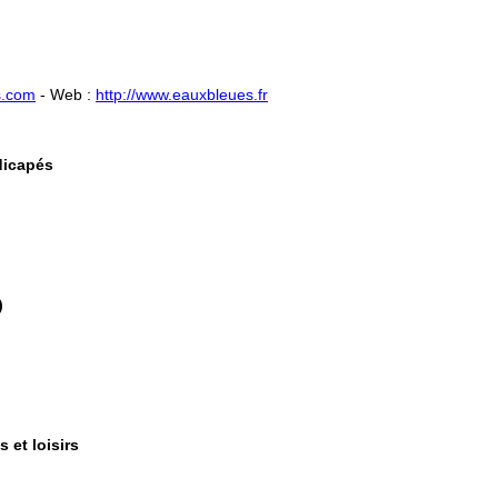
s.com
- ​Web :
http://www.eauxbleues.fr
dicapés
)
s et loisirs