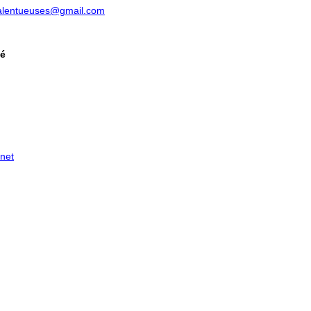
talentueuses@gmail.com
té
net