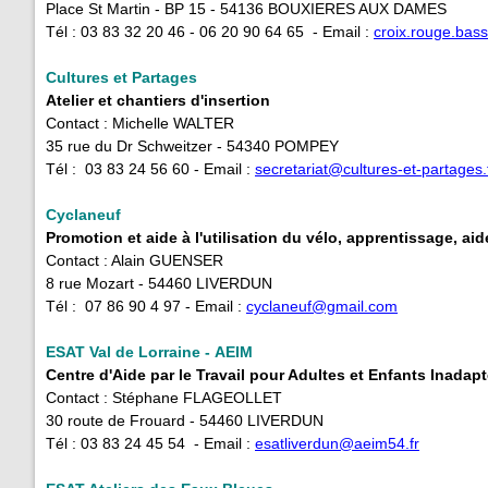
Place St Martin - BP 15 - 54136 BOUXIERES AUX DAMES
Tél : 03 83 32 20 46 - 06 20 90 64 65 - Email :
croix.rouge.ba
Cultures et Partages
Atelier et chantiers d'insertion
Contact : Michelle WALTER
35 rue du Dr Schweitzer - 54340 POMPEY
Tél : 03 83 24 56 60 - Email :
secretariat@cultures-et-partages.
Cyclaneuf
Promotion et aide à l'utilisation du vélo, apprentissage, aid
Contact : Alain GUENSER
8 rue Mozart - 54460 LIVERDUN
Tél : 07 86 90 4 97 - Email :
cyclaneuf@gmail.com
ESAT Val de Lorraine - AEIM
Centre d'Aide par le Travail pour Adultes et Enfants Inada
Contact : Stéphane FLAGEOLLET
30 route de Frouard - 54460 LIVERDUN
Tél : 03 83 24 45 54 - Email :
esatliverdun@aeim54.fr