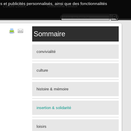
 et publicités personnalisés, ainsi que des fonctionnalités
Culture Loisirs
Urbanisme travaux
Sommaire
convivialité
culture
histoire & mémoire
insertion & solidarité
loisirs