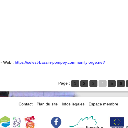
- Web :
https://selest-bassin-pompey.communityforge.net/
Page :
1
2
3
4
5
6
Contact
Plan du site
Infos légales
Espace membre