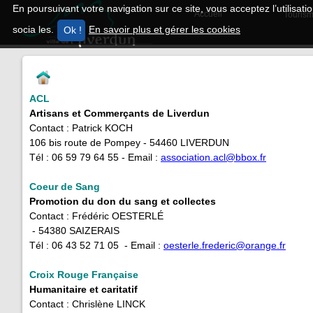
En poursuivant votre navigation sur ce site, vous acceptez l’utilisa
Accueil
Tourism
socia les.
En savoir plus et gérer les cookies
ACL
Artisans et Commerçants de Liverdun
Contact : Patrick KOCH
106 bis route de Pompey - 54460 LIVERDUN
Tél : 06 59 79 64 55 - Email :
association.acl@bbox.fr
Coeur de Sang
Promotion du don du sang et collectes
Contact : Frédéric OESTERLÉ
- 54380 SAIZERAIS
Tél : 06 43 52 71 05 - Email :
oesterle.frederic@orange.fr
Croix
Rouge Française
Humanitaire et caritatif
Contact : Chrislène LINCK