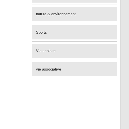
nature & environnement
Sports
Vie scolaire
vie associative