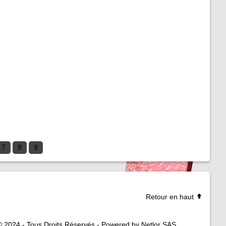
7
8
9
Retour en haut
© 2024 - Tous Droits Réservés - Powered by Netlor SAS