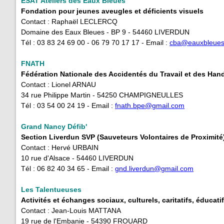
ESAT Ateliers des Eaux Bleues
Fondation pour jeunes aveugles et déficients visuels
Contact : Raphaël LECLERCQ
Domaine des Eaux Bleues - BP 9 - 54460 LIVERDUN
Tél : 03 83 24 69 00 - 06 79 70 17 17 - Email :
cba
@eauxbleue
FNATH
Fédération Nationale des Accidentés du Travail et des Han
Contact : Lionel ARNAU
34 rue Philippe Martin - 54250 CHAMPIGNEULLES
Tél : 03 54 00 24 19 - Email : ​
fnath.bpe@gmail.com
Grand Nancy Défib'
Section Liverdun SVP (Sauveteurs Volontaires de Proximité
Contact : Hervé URBAIN
10 rue d'Alsace - 54460 LIVERDUN
Tél : 06 82 40 34 65 - Email :
gnd.liverdun@gmail.com
Les Talentueuses
Activités et échanges sociaux, culturels, caritatifs, éducatif
Contact : Jean-Louis MATTANA
19 rue de l'Embanie - 54390 FROUARD