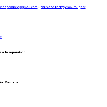
ssindepompey@gmail.com​
-
chrislène.linck@croix-rouge.fr
fr
e à la réparation
ptés Mentaux