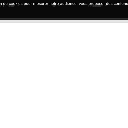
tion de cookies pour mesurer notre audience, vous proposer des contenus
e Histoire
Jeunesse
Solidarité