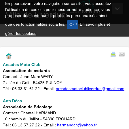
En poursuivant votre navigation sur ce site, vous acceptez
l’utilisation de cookies pour mesurer notre audience, vous
Ville de Liverdun
proposer des contenus et publicités personnalisés, ainsi
que des fonctionnalités socia les.
En savoir plus et
gérer les cookies
Arcades Moto Club
Association de motards
Contact : Jean-Marc WARY
7 allée du Golf - 54425 PULNOY
Tél : 06 33 61 61 22 - Email:
arcadesmotoclubliverdun@gmail.com​
Arts Déco
Association de Bricolage
Contact : Chantal HARMAND
10 chemin du Jaillot - 54390 FROUARD
Tél : 06 13 57 27 22 - Email :
harmandch@yahoo.fr