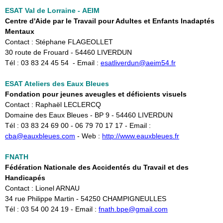
ESAT Val de Lorraine - AEIM
Centre d'Aide par le Travail pour Adultes et Enfants Inadaptés
Mentaux
Contact : Stéphane FLAGEOLLET
30 route de Frouard - 54460 LIVERDUN
Tél : 03 83 24 45 54 - Email :
esatliverdun@aeim54.fr
ESAT Ateliers des Eaux Bleues
Fondation pour jeunes aveugles et déficients visuels
Contact : Raphaël LECLERCQ
Domaine des Eaux Bleues - BP 9 - 54460 LIVERDUN
Tél : 03 83 24 69 00 - 06 79 70 17 17 - Email :
cba
@eauxbleues.com
- ​Web :
http://www.eauxbleues.fr
FNATH
Fédération Nationale des Accidentés du Travail et des
Handicapés
Contact : Lionel ARNAU
34 rue Philippe Martin - 54250 CHAMPIGNEULLES
Tél : 03 54 00 24 19 - Email : ​
fnath.bpe@gmail.com