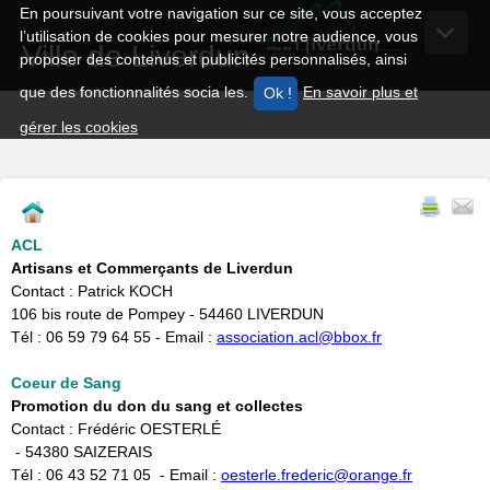
En poursuivant votre navigation sur ce site, vous acceptez
l’utilisation de cookies pour mesurer notre audience, vous
Ville de Liverdun
proposer des contenus et publicités personnalisés, ainsi
que des fonctionnalités socia les.
En savoir plus et
gérer les cookies
ACL
Artisans et Commerçants de Liverdun
Contact : Patrick KOCH
106 bis route de Pompey - 54460 LIVERDUN
Tél : 06 59 79 64 55 - Email :
association.acl@bbox.fr
Coeur de Sang
Promotion du don du sang et collectes
Contact : Frédéric OESTERLÉ
- 54380 SAIZERAIS
Tél : 06 43 52 71 05 - Email :
oesterle.frederic@orange.fr