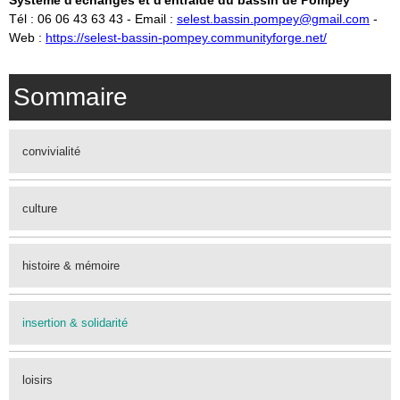
Système d'échanges et d'entraide du bassin de Pompey
Tél : 06 06 43 63 43 - Email :
selest.bassin.pompey@gmail.com
-
Web :
https://selest-bassin-pompey.communityforge.net/
Sommaire
convivialité
culture
histoire & mémoire
insertion & solidarité
loisirs