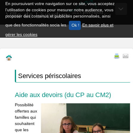
En poursuivant votre navigation sur ce site, vous acceptez
l’utilisation de cookies pour mesurer notre audience, vous
Ville de Liverdun
proposer des contenus et publicités personnalisés, ainsi
que des fonctionnalités socia les.
En savoir plus et
gérer les cookies
Services périscolaires
Aide aux devoirs (du CP au CM2)
Possibilité
offertes aux
familles qui
souhaitent
que les