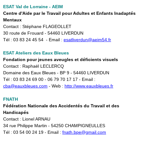
ESAT Val de Lorraine - AEIM
Centre d'Aide par le Travail pour Adultes et Enfants Inadaptés
Mentaux
Contact : Stéphane FLAGEOLLET
30 route de Frouard - 54460 LIVERDUN
Tél : 03 83 24 45 54 - Email :
esatliverdun@aeim54.fr
ESAT Ateliers des Eaux Bleues
Fondation pour jeunes aveugles et déficients visuels
Contact : Raphaël LECLERCQ
Domaine des Eaux Bleues - BP 9 - 54460 LIVERDUN
Tél : 03 83 24 69 00 - 06 79 70 17 17 - Email :
cba
@eauxbleues.com
- ​Web :
http://www.eauxbleues.fr
FNATH
Fédération Nationale des Accidentés du Travail et des
Handicapés
Contact : Lionel ARNAU
34 rue Philippe Martin - 54250 CHAMPIGNEULLES
Tél : 03 54 00 24 19 - Email : ​
fnath.bpe@gmail.com