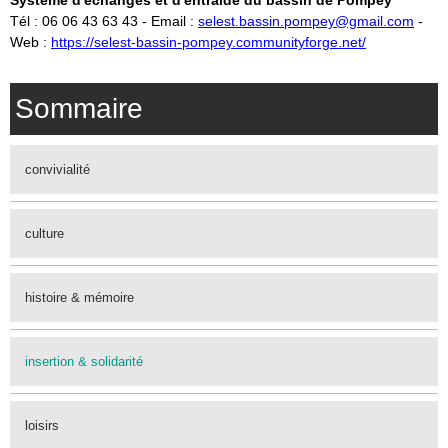
Système d'échanges et d'entraide du bassin de Pompey
Tél : 06 06 43 63 43 - Email :
selest.bassin.pompey@gmail.com
-
Web :
https://selest-bassin-pompey.communityforge.net/
Sommaire
convivialité
culture
histoire & mémoire
insertion & solidarité
loisirs