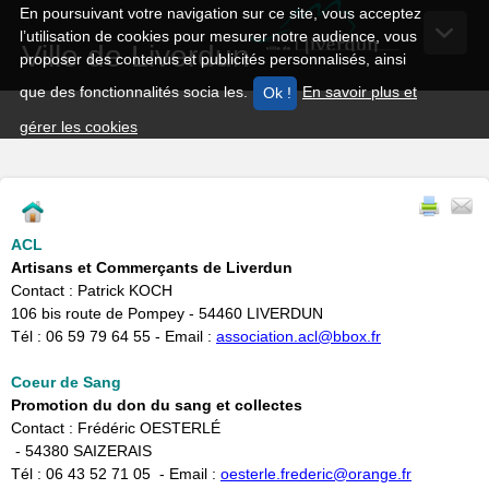
En poursuivant votre navigation sur ce site, vous acceptez
l’utilisation de cookies pour mesurer notre audience, vous
Ville de Liverdun
proposer des contenus et publicités personnalisés, ainsi
que des fonctionnalités socia les.
En savoir plus et
gérer les cookies
ACL
Artisans et Commerçants de Liverdun
Contact : Patrick KOCH
106 bis route de Pompey - 54460 LIVERDUN
Tél : 06 59 79 64 55 - Email :
association.acl@bbox.fr
Coeur de Sang
Promotion du don du sang et collectes
Contact : Frédéric OESTERLÉ
- 54380 SAIZERAIS
Tél : 06 43 52 71 05 - Email :
oesterle.frederic@orange.fr