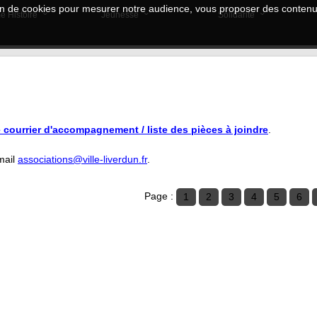
tion de cookies pour mesurer notre audience, vous proposer des contenus
e Histoire
Jeunesse
Solidarité
e courrier d'accompagnement / liste des pièces à joindre
.
mail
associations@ville-liverdun.fr
.
Page :
1
2
3
4
5
6