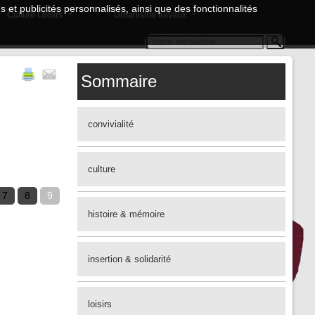
 et publicités personnalisés, ainsi que des fonctionnalités
Culture Loisirs
Urbanisme travaux
Sommaire
convivialité
culture
7
8
9
histoire & mémoire
insertion & solidarité
loisirs