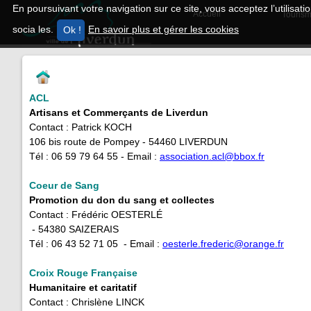
En poursuivant votre navigation sur ce site, vous acceptez l’utilisa
Accueil
Tourism
socia les.
En savoir plus et gérer les cookies
ACL
Artisans et Commerçants de Liverdun
Contact : Patrick KOCH
106 bis route de Pompey - 54460 LIVERDUN
Tél : 06 59 79 64 55 - Email :
association.acl@bbox.fr
Coeur de Sang
Promotion du don du sang et collectes
Contact : Frédéric OESTERLÉ
- 54380 SAIZERAIS
Tél : 06 43 52 71 05 - Email :
oesterle.frederic@orange.fr
Croix
Rouge Française
Humanitaire et caritatif
Contact : Chrislène LINCK