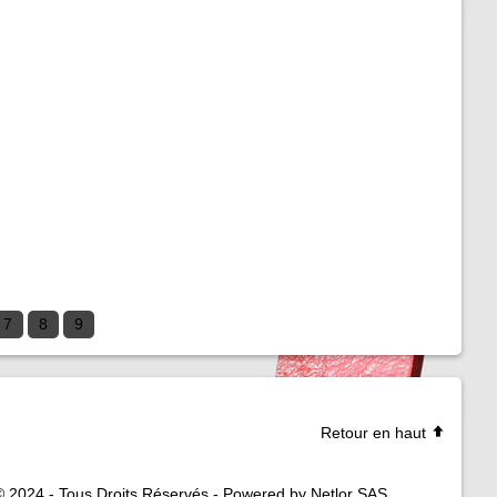
7
8
9
Retour en haut
© 2024 - Tous Droits Réservés - Powered by Netlor SAS