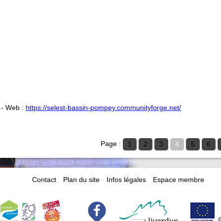
- Web :
https://selest-bassin-pompey.communityforge.net/
Page :
1
2
3
4
5
6
Contact
Plan du site
Infos légales
Espace membre