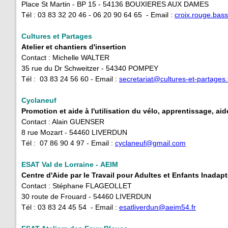
Place St Martin - BP 15 - 54136 BOUXIERES AUX DAMES
Tél : 03 83 32 20 46 - 06 20 90 64 65 - Email :
croix.rouge.ba
Cultures et Partages
Atelier et chantiers d'insertion
Contact : Michelle WALTER
35 rue du Dr Schweitzer - 54340 POMPEY
Tél : 03 83 24 56 60 - Email :
secretariat@cultures-et-partages.
Cyclaneuf
Promotion et aide à l'utilisation du vélo, apprentissage, aid
Contact : Alain GUENSER
8 rue Mozart - 54460 LIVERDUN
Tél : 07 86 90 4 97 - Email :
cyclaneuf@gmail.com
ESAT Val de Lorraine - AEIM
Centre d'Aide par le Travail pour Adultes et Enfants Inada
Contact : Stéphane FLAGEOLLET
30 route de Frouard - 54460 LIVERDUN
Tél : 03 83 24 45 54 - Email :
esatliverdun@aeim54.fr