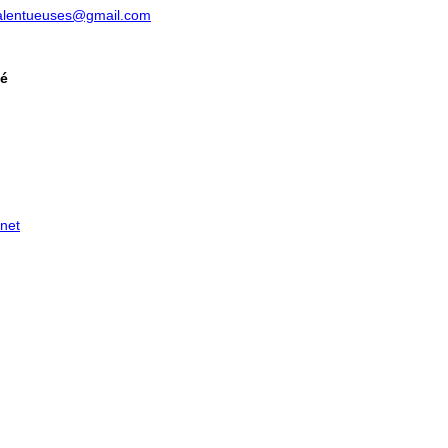
talentueuses@gmail.com
té
net