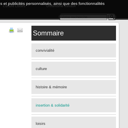
 et publicités personnalisés, ainsi que des fonctionnalités
Culture Loisirs
Urbanisme travaux
Sommaire
convivialité
culture
histoire & mémoire
insertion & solidarité
loisirs