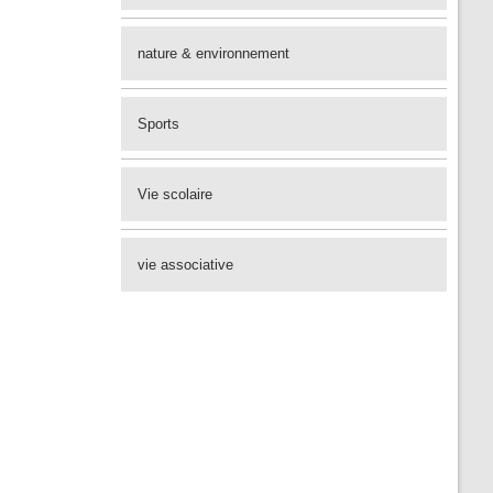
nature & environnement
Sports
Vie scolaire
vie associative