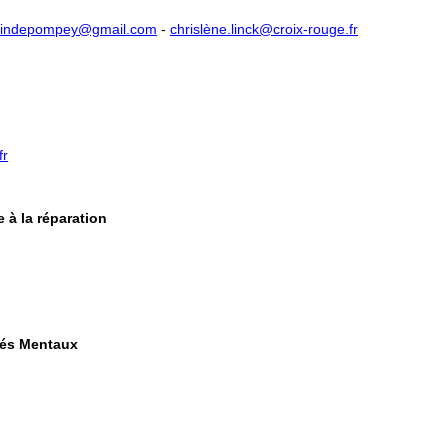
ssindepompey@gmail.com​
-
chrislène.linck@croix-rouge.fr
fr
e à la réparation
ptés Mentaux