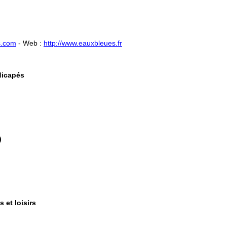
s.com
- ​Web :
http://www.eauxbleues.fr
dicapés
)
s et loisirs