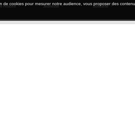
tion de cookies pour mesurer notre audience, vous proposer des contenus
e Histoire
Jeunesse
Solidarité