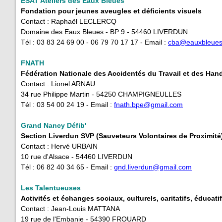
ESAT Ateliers des Eaux Bleues
Fondation pour jeunes aveugles et déficients visuels
Contact : Raphaël LECLERCQ
Domaine des Eaux Bleues - BP 9 - 54460 LIVERDUN
Tél : 03 83 24 69 00 - 06 79 70 17 17 - Email :
cba
@eauxbleue
FNATH
Fédération Nationale des Accidentés du Travail et des Han
Contact : Lionel ARNAU
34 rue Philippe Martin - 54250 CHAMPIGNEULLES
Tél : 03 54 00 24 19 - Email : ​
fnath.bpe@gmail.com
Grand Nancy Défib'
Section Liverdun SVP (Sauveteurs Volontaires de Proximité
Contact : Hervé URBAIN
10 rue d'Alsace - 54460 LIVERDUN
Tél : 06 82 40 34 65 - Email :
gnd.liverdun@gmail.com
Les Talentueuses
Activités et échanges sociaux, culturels, caritatifs, éducatif
Contact : Jean-Louis MATTANA
19 rue de l'Embanie - 54390 FROUARD