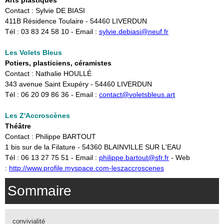
Arts plastiques
Contact : Sylvie DE BIASI
411B Résidence Toulaire - 54460 LIVERDUN
Tél : 03 83 24 58 10 - Email :
sylvie.debiasi@neuf.fr
Les Volets Bleus
Potiers, plasticiens, céramistes
Contact : Nathalie HOULLÉ
343 avenue Saint Exupéry - 54460 LIVERDUN
Tél : 06 20 09 86 36 - Email :
contact@voletsbleus.art
Les Z'Accroscènes
Théâtre
Contact : Philippe BARTOUT
1 bis sur de la Filature - 54360 BLAINVILLE SUR L'EAU
​Tél : 06 13 27 75 51 - Email :
philippe.bartout@sfr.fr
- Web
:
http://www.profile.myspace.com-leszaccroscenes
Sommaire
convivialité