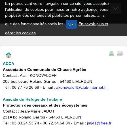
En poursuivant votre navigation sur ce site, vous acceptez
l’utilisation de cookies pour mesurer notre audience, vous
Ville de Liverdun
proposer des contenus et publicités personnalisés, ainsi
que des fonctionnalités socia les.
En savoir plus et
gérer les cookies
ACCA
Association Communale de Chasse Agréée
Contact : Alain KONOVALOFF
205 boulevard Roland Garros - 54460 LIVERDUN
Tél : 06 77 76 26 69 - Email :
akonovaloff@club-internet.fr
Amicale du Refuge de Toulaire
Protection des oiseaux et des écosystèmes
Contact : Jean-Marie JADOT
231A bd Roland Garros - 54460 LIVERDUN
Tél : 03.83.24.53.74 - 06.72.34.64.34 - Email : ​
jmj41@free.fr